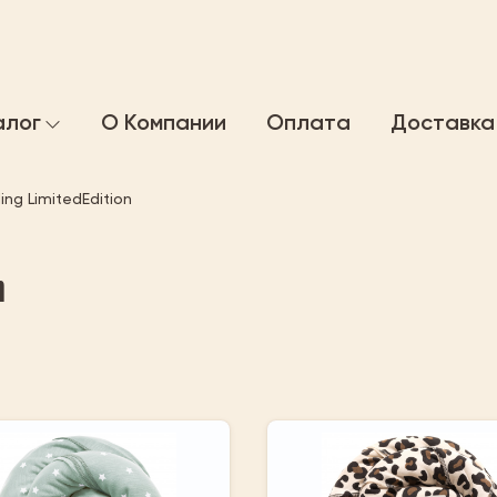
алог
О Компании
Оплата
Доставка
ng LimitedEdition
n