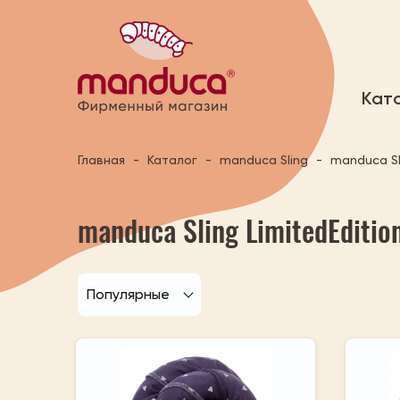
Кат
Главная
Каталог
manduca Sling
manduca Sli
manduca Sling LimitedEditio
Популярные