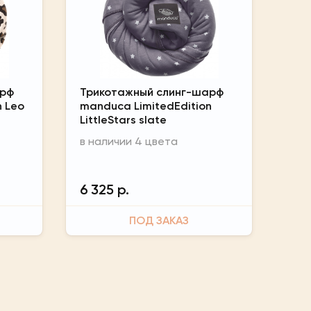
арф
Трикотажный слинг-шарф
n Leo
manduca LimitedEdition
LittleStars slate
в наличии 4 цвета
6 325 р.
ПОД ЗАКАЗ