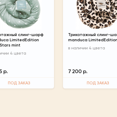
отажный слинг-шарф
Трикотажный слинг-ш
uca LimitedEdition
manduca LimitedEditio
eStars mint
в наличии 4 цвета
личии 4 цвета
5 р.
7 200 р.
ПОД ЗАКАЗ
ПОД ЗАКАЗ