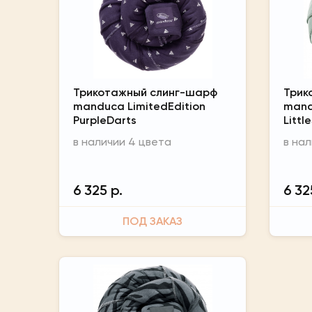
Трикотажный слинг-шарф
Трик
manduca LimitedEdition
mand
PurpleDarts
Littl
в наличии 4 цвета
в на
6 325 р.
6 32
ПОД ЗАКАЗ