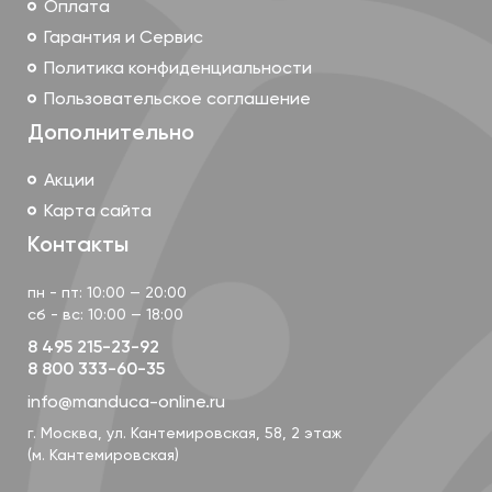
Оплата
Гарантия и Сервис
Преимущества слинга-шарфа Amazonas:
Политика конфиденциальности
Эффектные расцветки. От ярких тропических до
Пользовательское соглашение
приглушенных кофейных тонов.
Высокая грузоподъемность, до 15 кг
Дополнительно
Концы слинга имеют длинные скосы
Акции
Ткань не имеет изнанки, с двух сторон выглядит
одинаково. Тянется по диагонали.
Карта сайта
Материал: 100% экологически чистый хлопок (Oko-
Контакты
Tex Standard 100, сертификат института Porst &
Partner GmbH).
пн - пт: 10:00 — 20:00
Возраст: для детей от 0 до 3 лет
сб - вс: 10:00 — 18:00
При окрашивании используются нетоксичные
8 495 215-23-92
красители.
8 800 333-60-35
Ширина - 70 см.
info@manduca-online.ru
г. Москва, ул. Кантемировская, 58, 2 этаж
(м. Кантемировская)
Уход. Машинная стирка (до 60гр.). Не отбеливать.