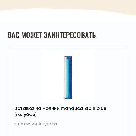
ВАС МОЖЕТ ЗАИНТЕРЕСОВАТЬ
В любом возрасте эргономичный рюкзак Мандука
обеспечивает анатомически правильное и
естественное положение малыша в М-позиции.
Ножки ребенка разведены, коленки находятся
выше попы. Обеспечивается поддержка всех
отделов позвоночника.
На груди, на спине и на бедре
Вставка на молнии manduca ZipIn blue
(голубая)
в наличии 4 цвета