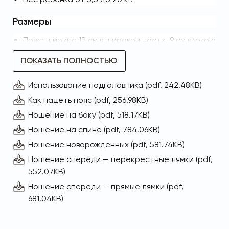
Размеры
Пояс: ширина 12 см в широкой части, 9 см в узкой;
длина 79-147 см; толщина 1 см.
ПОКАЗАТЬ ПОЛНОСТЬЮ
Спинка: ширина: 33 см; высота 32 см (спинка
застегнута), 40 см (спинка расстегнута);
Использование подголовника (pdf, 242.48KB)
Лямки: длина 57–124 см; ширина: 7 см; толщина:
Как надеть пояс (pdf, 256.98KB)
2,5 см.
Вес: около 600 гр
Ношение на боку (pdf, 518.17KB)
Размер в сложенном виде: 35х22х12 см
Ношение на спине (pdf, 784.06KB)
Ношение новорожденных (pdf, 581.74KB)
Материалы
Ношение спереди — перекрестные лямки (pdf,
Органический хлопок 100%
552.07KB)
Безопасность креплений гарантированна
Ношение спереди — прямые лямки (pdf,
Duraflex
681.04KB)
Качество пенополиэтилена гарантированно
ZoteFoams
Качество молний и застежек гарантированно