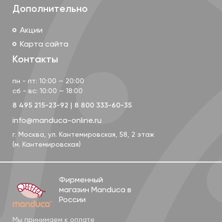
Дополнительно
Акции
Карта сайта
Контакты
Лямки рюкзака manduca можно носить
пн - пт: 10:00 — 20:00
параллельно и перекрестно. Перекрестное
сб - вс: 10:00 — 18:00
положение лямок рекомендуется для ношения
8 495 215-23-92
|
8 800 333-60-35
новорожденных — притяжение малыша получается
info@manduca-online.ru
более равномерное. Для полной поддержки
г. Москва, ул. Кантемировская, 58, 2 этаж
верхнего отдела позвоночника малыша
(м. Кантемировская)
предусмотрена дополнительная регулировка на
лямках спереди.
Фирменный
Поддержка головы и капюшон
магазин Manduca в
России
Мы принимаем к оплате