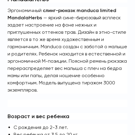
Эргономичный
слинг-рюказк manduca limited
MandalaHerbs
— яркий сине-бирюзовый всплеск
задает настроение на фоне нежных и
приглушенных оттенков трав. Дизайн в этно-стиле
является в то же время художественным и
гармоничным. Manduca создан с заботой о малыше
и родителях. Ребенок находится в естественной и
эргономичной М-позиции. Поясной ремень рюкзака
перераспределяет вес малыша с плеч на бедра
мамы или папы, делая ношение особенно
комфортным. Модель выпущена тиражом 3000
экземпляров.
Возраст и вес ребенка
С рождения до 2-3 лет.
Вес ребенка от 3,5 до 20 кг.