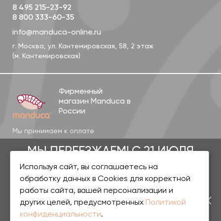
8 495 215-23-92
8 800 333-60-35
info@manduca-online.ru
г. Москва, ул. Кантемировская, 58, 2 этаж
(м. Кантемировская)
Фирменный
магазин Manduca в
России
Мы принимаем к оплате
МЫ ПЕРЕЕЗЖАЕМ! С 21 ИЮЛЯ
Используя сайт, вы соглашаетесь на
МАГАЗИН БУДЕТ РАБОТАТЬ
обработку данных в Cookies для корректной
работы сайта, вашей персонализации и
ПО НОВОМУ АДРЕСУ.
При возникновении ситуаций, для решения которых
других целей, предусмотренных
Политикой
необходимо участие руководителя, свяжитесь с
конфиденциальности
.
генеральным директором