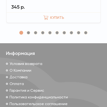
Спинка растет вместе с малышом
345 р.
КУПИТЬ
Запатентованная констуркция спинки позволяет
менять её высоту по мере роста малыша.
Информация
Попробуйте разные варианты в зависимости от
возраста и способа ношения.
Условия возврата
О Компании
Удобные лямки
Доставка
Оплата
Гарантия и Сервис
Политика конфиденциальности
Пользовательское соглашение