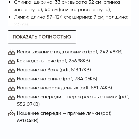
Спинка: ширина: 33 см; высота 32 см (спинка
застегнута), 40 см (спинка расстегнута);
Лямки: длина 57–124 см; ширина: 7 см; толщина:
2,5 см.
Вес: около 600 гр
ПОКАЗАТЬ ПОЛНОСТЬЮ
Размер в сложенном виде: 35х22х12 см
Использование подголовника (pdf, 242.48KB)
Материалы
Как надеть пояс (pdf, 256.98KB)
Снаружи и внутри: 100% органический хлопок
Ношение на боку (pdf, 518.17KB)
Безопасность креплений гарантированна
Ношение на спине (pdf, 784.06KB)
Duraflex
Качество пенополиэтилена гарантированно
Ношение новорожденных (pdf, 581.74KB)
ZoteFoams
Ношение спереди — перекрестные лямки (pdf,
Качество молний и застежек гарантированно
552.07KB)
YKK
Ношение спереди — прямые лямки (pdf,
681.04KB)
С рождения без громоздких вставок