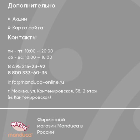
Дополнительно
Лямки рюкзака manduca можно носить
параллельно и перекрестно. Перекрестное
Акции
положение лямок рекомендуется для ношения
Карта сайта
новорожденных — притяжение малыша получается
Контакты
более равномерное. Для полной поддержки
верхнего отдела позвоночника малыша
пн - пт: 10:00 — 20:00
предусмотрена дополнительная регулировка на
сб - вс: 10:00 — 18:00
лямках спереди.
8 495 215-23-92
8 800 333-60-35
Поддержка головы и капюшон
info@manduca-online.ru
г. Москва, ул. Кантемировская, 58, 2 этаж
(м. Кантемировская)
Фирменный
магазин Manduca в
Голову малыша поддерживает плотный валик —
России
карман, в котором прячется капюшон. Когда